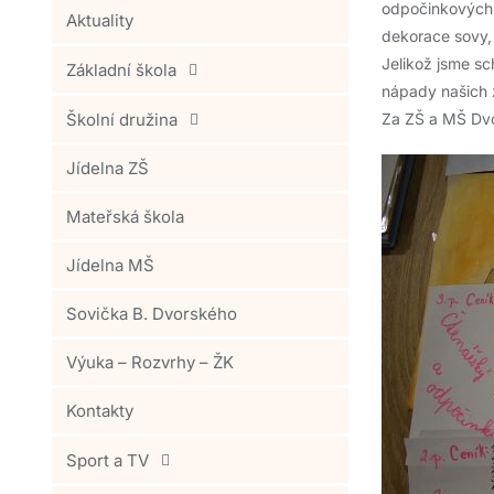
odpočinkových v
Aktuality
dekorace sovy, 
Jelikož jsme sc
Základní škola
nápady našich 
Školní družina
Za ZŠ a MŠ Dvo
Jídelna ZŠ
Mateřská škola
Jídelna MŠ
Sovička B. Dvorského
Výuka – Rozvrhy – ŽK
Kontakty
Sport a TV