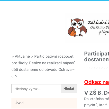
Participa
>
Aktuálně
>
Participativní rozpočet
dostanem
pro školy: Peníze na realizaci nápadů
dětí dostaneme od obvodu Ostrava –
Jih
Odkaz na 
Search
for:
V ZŠ B. 
Do letošního ro
Úvod
projektů, které