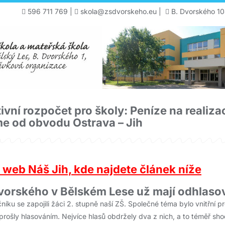
596 711 769
|
skola@zsdvorskeho.eu
|
B. Dvorského 10
tivní rozpočet pro školy: Peníze na realiza
e od obvodu Ostrava – Jih
web Náš Jih, kde najdete článek níže
Dvorského v Bělském Lese už mají odhlas
čníku se zapojili žáci 2. stupně naší ZŠ. Společné téma bylo vnitřní p
 prošly hlasováním. Nejvíce hlasů obdržely dva z nich, a to téměř sh