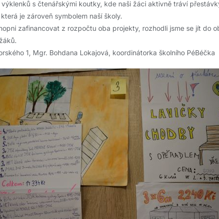
ýklenků s čtenářskými koutky, kde naši žáci aktivně tráví přestávky.
která je zároveň symbolem naší školy.
hopni zafinancovat z rozpočtu oba projekty, rozhodli jsme se jít do
žáků.
rského 1, Mgr. Bohdana Lokajová, koordinátorka školního PéBéčka