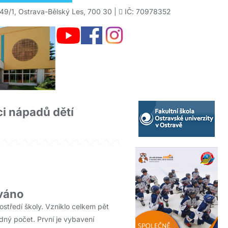
49/1, Ostrava-Bělský Les, 700 30 |
IČ: 70978352
ci nápadů dětí
ováno
rostředí školy. Vzniklo celkem pět
odný počet. První je vybavení