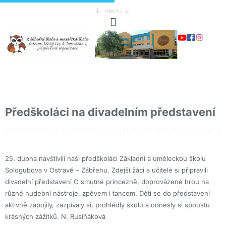
↓ menu ↓
Předškoláci na divadelním představení
25. dubna navštívili naši předškoláci Základní a uměleckou školu
Sologubova v Ostravě – Zábřehu. Zdejší žáci a učitelé si připravili
divadelní představení O smutné princezně, doprovázené hrou na
různé hudební nástroje, zpěvem i tancem. Děti se do představení
aktivně zapojily, zazpívaly si, prohlédly školu a odnesly si spoustu
krásných zážitků. N. Rusiňáková