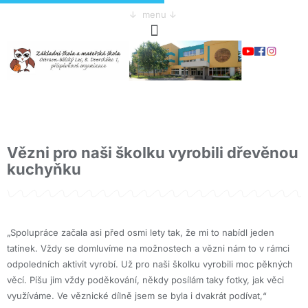
↓ menu ↓
Vězni pro naši školku vyrobili dřevěnou
kuchyňku
„Spolupráce začala asi před osmi lety tak, že mi to nabídl jeden
tatínek. Vždy se domluvíme na možnostech a vězni nám to v rámci
odpoledních aktivit vyrobí. Už pro naši školku vyrobili moc pěkných
věcí. Píšu jim vždy poděkování, někdy posílám taky fotky, jak věci
využíváme. Ve věznické dílně jsem se byla i dvakrát podívat,“