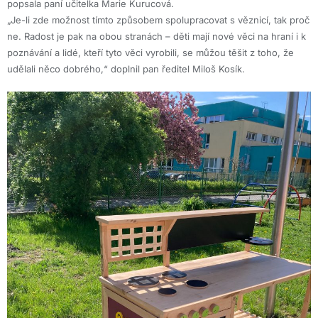
popsala paní učitelka Marie Kurucová.
„Je-li zde možnost tímto způsobem spolupracovat s věznicí, tak proč
ne. Radost je pak na obou stranách – děti mají nové věci na hraní i k
poznávání a lidé, kteří tyto věci vyrobili, se můžou těšit z toho, že
udělali něco dobrého,“ doplnil pan ředitel Miloš Kosík.