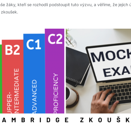
še žáky, kteří se rozhodli podstoupit tuto výzvu, a věříme, že jejich
h zkoušek.