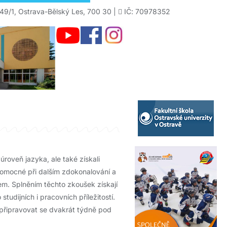
49/1, Ostrava-Bělský Les, 700 30 |
IČ: 70978352
roveň jazyka, ale také získali
pomocné při dalším zdokonalování a
em. Splněním těchto zkoušek získají
udijních i pracovních příležitostí.
 připravovat se dvakrát týdně pod