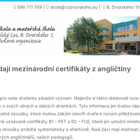
596 711 769
|
skola@zsdvorskeho.eu
|
B. Dvorského 10
dají mezinárodní certifikáty z angličtiny
pro naše studenty zásadní význam. Nejenže si takto otestovali svou ú
 o svých silných a slabých stránkách. Tyto informace jim budou ná
 ostré zkoušky, které mohou žákům otevřít dveře k novým příležitost
ě uznávané certifikáty B1 – PET a B2 – FCE, které jim umožní mnoho st
o zkoušky probíhá systematicky a efektivně. Naši žáci mají možnost
ých angličtinářů, našich pedagogů.