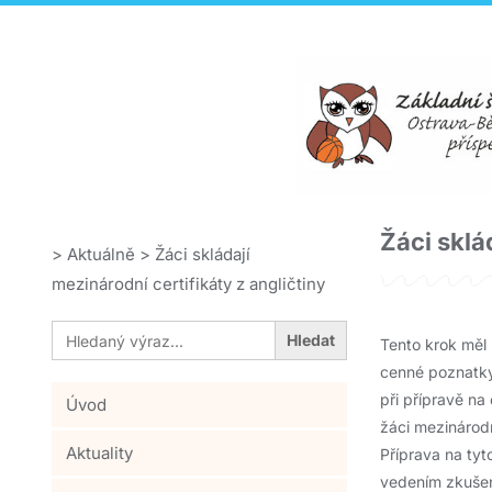
Žáci sklá
>
Aktuálně
>
Žáci skládají
mezinárodní certifikáty z angličtiny
Search
for:
Tento krok měl 
cenné poznatky
při přípravě na
Úvod
žáci mezinárodn
Aktuality
Příprava na tyt
vedením zkušen