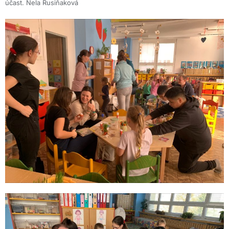
účast. Nela Rusiňaková