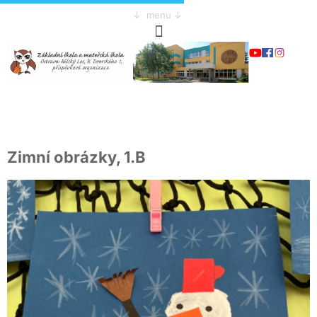
↓ menu ↓
Zimní obrázky, 1.B