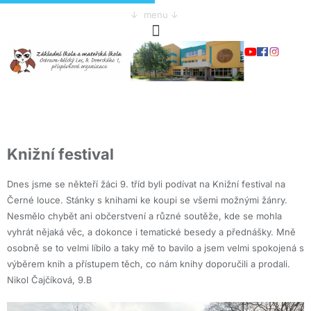
↓ menu ↓
Knižní festival
Dnes jsme se někteří žáci 9. tříd byli podívat na Knižní festival na
Černé louce. Stánky s knihami ke koupi se všemi možnými žánry.
Nesmělo chybět ani občerstvení a různé soutěže, kde se mohla
vyhrát nějaká věc, a dokonce i tematické besedy a přednášky. Mně
osobně se to velmi líbilo a taky mě to bavilo a jsem velmi spokojená s
výběrem knih a přístupem těch, co nám knihy doporučili a prodali.
Nikol Čajčíková, 9.B