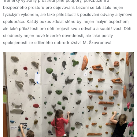
Trenérky vytvořily prostředí plné podpory, povzbuzení a
bezpečného prostoru pro objevování. Lezení se tak stalo nejen
fyzickým výkonem, ale také příležitostí k posilování odvahy a týmové
spolupráce. Každý pokus zdolat stěnu byl nejen malým úspěchem,
ale také příležitostí pro děti projevit svou odvahu a soutěživost. Děti
si odnesly nejen nové lezecké dovednosti, ale také pocity
spokojenosti ze sdíleného dobrodružství. M. Škovronová