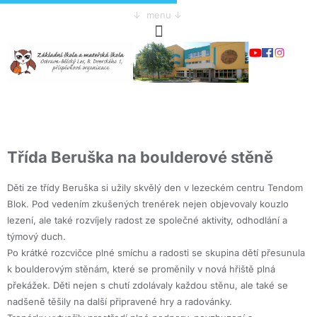
↓ menu ↓
Třída Beruška na boulderové stěně
Děti ze třídy Beruška si užily skvělý den v lezeckém centru Tendom
Blok. Pod vedením zkušených trenérek nejen objevovaly kouzlo
lezení, ale také rozvíjely radost ze společné aktivity, odhodlání a
týmový duch.
Po krátké rozcvičce plné smíchu a radosti se skupina dětí přesunula
k boulderovým stěnám, které se proměnily v nová hřiště plná
překážek. Děti nejen s chutí zdolávaly každou stěnu, ale také se
nadšeně těšily na další připravené hry a radovánky.