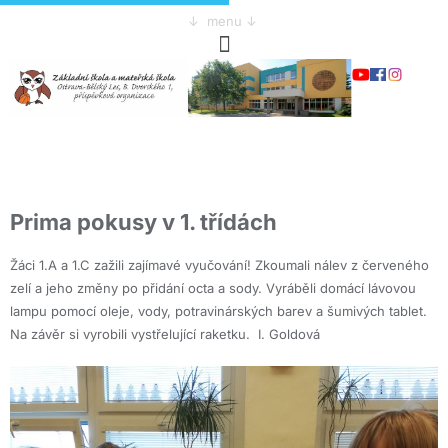
↓ menu ↓
Prima pokusy v 1. třídách
Žáci 1.A a 1.C zažili zajímavé vyučování! Zkoumali nálev z červeného
zelí a jeho změny po přidání octa a sody. Vyráběli domácí lávovou
lampu pomocí oleje, vody, potravinárských barev a šumivých tablet.
Na závěr si vyrobili vystřelující raketku. I. Goldová