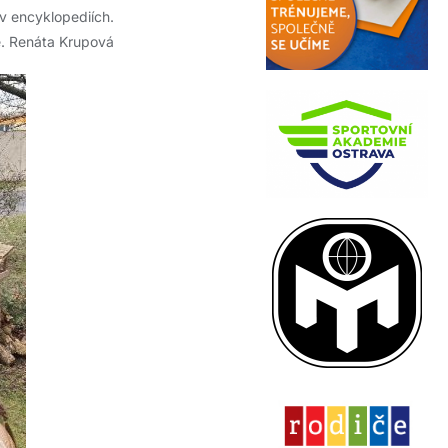
 v encyklopediích.
e. Renáta Krupová