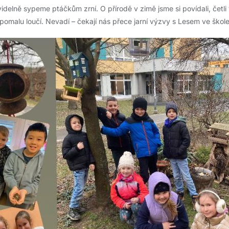
idelně sypeme ptáčkům zrní. O přírodě v zimě jsme si povídali, četli
pomalu loučí. Nevadí – čekají nás přece jarní výzvy s Lesem ve škol