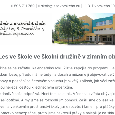
596 711 769
|
skola@zsdvorskeho.eu
|
B. Dvorského 10
es ve škole ve školní družině v zimním o
žina se na začátku kalendářního roku 2024 zapojila do programu Le
ělském Lese, přírodu máme tedy na dosah a můžeme ji objevovat celý 
bavy a poznání na čerstvém vzduchu je skvělý způsob, jak věci zažít
ž tou nejlepší cestou k jedinečným prožitkům.
zdánlivě spí a odpočívá. Není tomu ale tak. Všechna zvířata obývající
sí obtížné. A my jsme se rozhodli jim pomoci. Zašli jsme do lesa ke 
ve na venkovním prostranství školy jsme rozvěsili krmení pro ptáčky,
ptactvo nebezpečné, proto jsme nakreslili ptáky a nalepili je na skla u