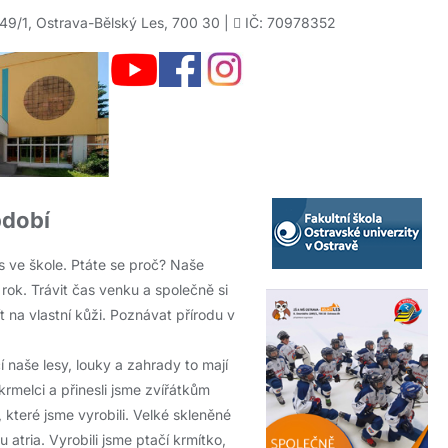
49/1, Ostrava-Bělský Les, 700 30 |
IČ: 70978352
bdobí
s ve škole. Ptáte se proč? Naše
rok. Trávit čas venku a společně si
 na vlastní kůži. Poznávat přírodu v
 naše lesy, louky a zahrady to mají
krmelci a přinesli jsme zvířátkům
 které jsme vyrobili. Velké skleněné
 atria. Vyrobili jsme ptačí krmítko,