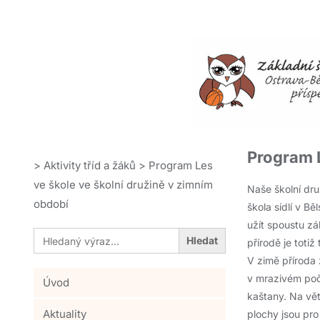
Program L
>
Aktivity tříd a žáků
>
Program Les
ve škole ve školní družině v zimním
Naše školní dru
období
škola sídlí v B
užít spoustu zá
Search
for:
přírodě je toti
V zimě příroda 
v mrazivém poča
Úvod
kaštany. Na vět
Aktuality
plochy jsou pro 