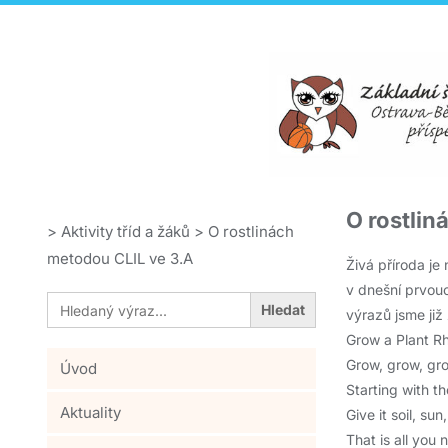
O rostlin
>
Aktivity tříd a žáků
>
O rostlinách
metodou CLIL ve 3.A
Živá příroda je 
v dnešní prvouc
Search
for:
výrazů jsme již
Grow a Plant 
Grow, grow, gro
Úvod
Starting with t
Aktuality
Give it soil, sun
That is all you 