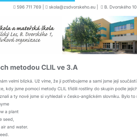
596 711 769
|
skola@zsdvorskeho.eu
|
B. Dvorského 10
ách metodou CLIL ve 3.A
nám velmi blízká. Už víme, že ji potřebujeme a sami jsme její součástí. S
e, kdy jsme pomocí metody CLIL třídili rostliny do skupin podle jej
 znali a ty nové jsme si vyhledali v česko-anglickém slovníku. Bylo to
Rhyme
w a plant
he seed,
, air and water.
need.