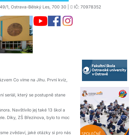
49/1, Ostrava-Bělský Les, 700 30 |
IČ: 70978352
názvem Co víme na Jihu. První kvíz,
ní seriál, který se postupně stane
ora. Navštívilo jej také 13 škol a
le. Díky, ZŠ Březinova, bylo to moc
sme zvědaví, jaké otázky si pro nás