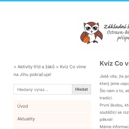
Kvíz Co v
>
Aktivity tříd a žáků
>
Kvíz Co víme
na Jihu pokračuje!
Jistě víte, že 
který jsme uspoř
Search
for:
Šlo nám o to, a
tradicí.
První školou, k
Úvod
soutěžící se ro
Aktuality
pěkné!
Máme informaci,