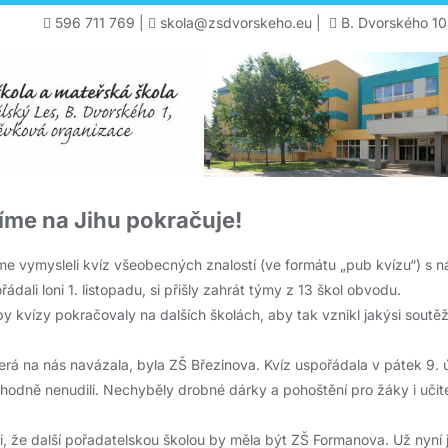
596 711 769
|
skola@zsdvorskeho.eu
|
B. Dvorského 10
íme na Jihu pokračuje!
jsme vymysleli kvíz všeobecných znalostí (ve formátu „pub kvízu“) s 
ádali loni 1. listopadu, si přišly zahrát týmy z 13 škol obvodu.
by kvízy pokračovaly na dalších školách, aby tak vznikl jakýsi soutěž
terá na nás navázala, byla ZŠ Březinova. Kvíz uspořádala v pátek 9. ún
zhodně nenudili. Nechyběly drobné dárky a pohoštění pro žáky i učite
 že další pořadatelskou školou by měla být ZŠ Formanova. Už nyní j