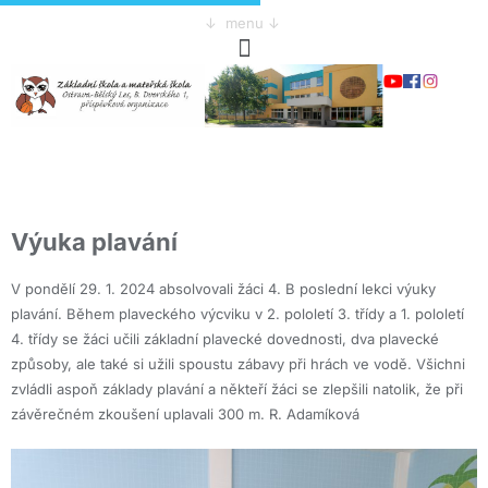
↓ menu ↓
Výuka plavání
V pondělí 29. 1. 2024 absolvovali žáci 4. B poslední lekci výuky
plavání. Během plaveckého výcviku v 2. pololetí 3. třídy a 1. pololetí
4. třídy se žáci učili základní plavecké dovednosti, dva plavecké
způsoby, ale také si užili spoustu zábavy při hrách ve vodě. Všichni
zvládli aspoň základy plavání a někteří žáci se zlepšili natolik, že při
závěrečném zkoušení uplavali 300 m. R. Adamíková