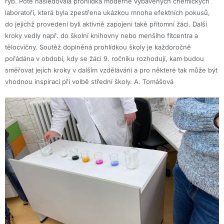
ryb. Poté následovala prohlídka moderně vybavených chemických
laboratoří, která byla zpestřena ukázkou mnoha efektních pokusů,
do jejichž provedení byli aktivně zapojeni také přítomní žáci. Další
kroky vedly např. do školní knihovny nebo menšího fitcentra a
tělocvičny. Soutěž doplněná prohlídkou školy je každoročně
pořádána v období, kdy se žáci 9. ročníku rozhodují, kam budou
směřovat jejich kroky v dalším vzdělávání a pro některé tak může být
vhodnou inspirací při volbě střední školy. A. Tomášová