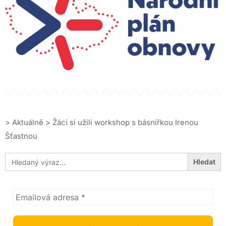
>
Aktuálně
>
Žáci si užili workshop s básnířkou Irenou
Šťastnou
Search
for: