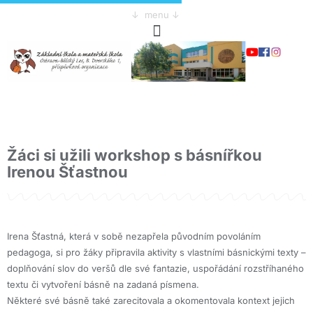
↓ menu ↓
Žáci si užili workshop s básnířkou
Irenou Šťastnou
Irena Šťastná, která v sobě nezapřela původním povoláním
pedagoga, si pro žáky připravila aktivity s vlastními básnickými texty –
doplňování slov do veršů dle své fantazie, uspořádání rozstříhaného
textu či vytvoření básně na zadaná písmena.
Některé své básně také zarecitovala a okomentovala kontext jejich