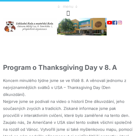
↓ menu ↓
Program o Thanksgiving Day v 8. A
Koncem minulého týdne jsme se ve třídě 8. A věnovali jednomu z
nejvýznamnějších svátků v USA – Thanksgiving Day (Den
díkuvzdání).
Nejprve jsme se podívali na video o historii Dne díkuvzdání, jeho
současných zvycích a tradicích. Získané informace jsme pak
procvičili v interaktivním cvičení, které bylo zaměřené na tento den.
Zaujalo nás, že Američané v USA slaví tento svátek všichni společně
na rozdíl od Vánoc. Vytvořili jsme si také myšlenkovou mapu, pomocí