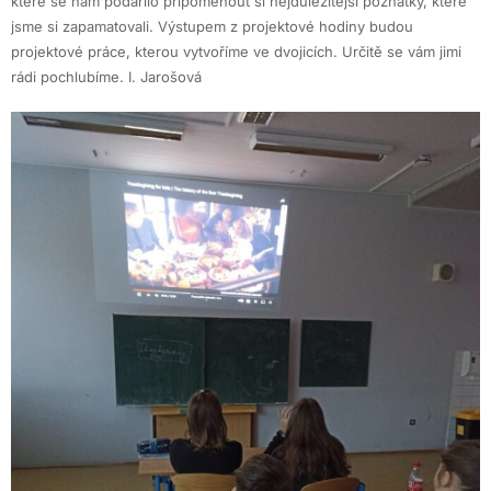
které se nám podařilo připomenout si nejdůležitější poznatky, které
jsme si zapamatovali. Výstupem z projektové hodiny budou
projektové práce, kterou vytvoříme ve dvojicích. Určitě se vám jimi
rádi pochlubíme. I. Jarošová