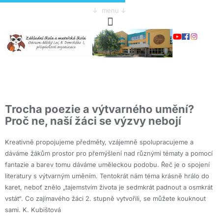
↓ menu ↓
Trocha poezie a výtvarného umění?
Proč ne, naší žáci se výzvy nebojí
Kreativně propojujeme předměty, vzájemně spolupracujeme a
dáváme žákům prostor pro přemýšlení nad různými tématy a pomocí
fantazie a barev tomu dáváme uměleckou podobu. Řeč je o spojení
literatury s výtvarným uměním. Tentokrát nám téma krásně hrálo do
karet, neboť znělo „tajemstvím života je sedmkrát padnout a osmkrát
vstát“. Co zajímavého žáci 2. stupně vytvořili, se můžete kouknout
sami. K. Kubištová