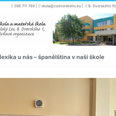
596 711 769
|
skola@zsdvorskeho.eu
|
B. Dvorského 10
xika u nás – španělština v naší škole