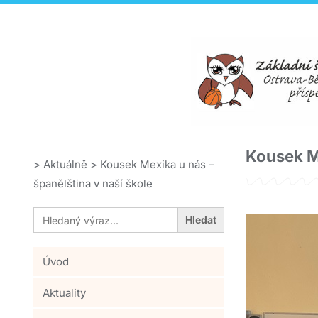
Kousek Me
>
Aktuálně
>
Kousek Mexika u nás –
španělština v naší škole
Search
for:
Úvod
Aktuality