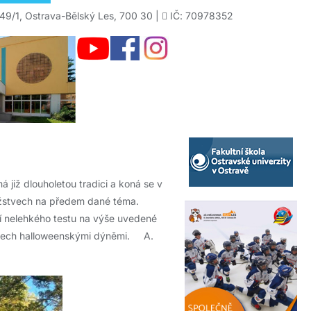
49/1, Ostrava-Bělský Les, 700 30 |
IČ: 70978352
má již dlouholetou tradici a koná se v
ružstvech na předem dané téma.
í nelehkého testu na výše uvedené
stech halloweenskými dýněmi. A.