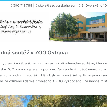
596 711 769
|
skola@zsdvorskeho.eu
|
B. Dvorského 10
ědná soutěž v ZOO Ostrava
e vybraní žáci 8. a 9. ročníku zúčastnili přírodovědné soutěže, která 
avské ZOO vždy na jaře a na podzim. Žáci soutěží v pětičlenných d
em pro podzimní soutěžní klání byly evropské šelmy. Po vypracován
mohli za odměnu zdarma prohlédnout ZOO vyzdobenou na mnoha mí