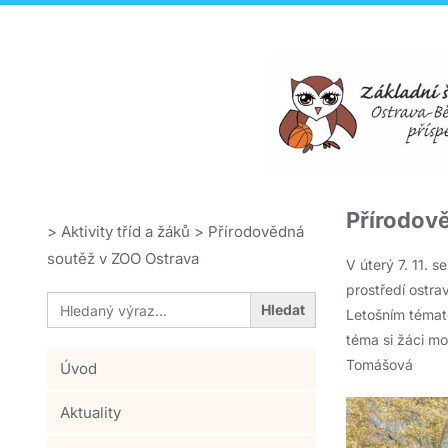
Přírodov
>
Aktivity tříd a žáků
>
Přírodovědná
soutěž v ZOO Ostrava
V úterý 7. 11. s
prostředí ostr
Search
for:
Letošním témat
téma si žáci 
Tomášová
Úvod
Aktuality