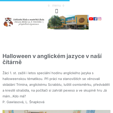
↓ menu ↓
Halloween v anglickém jazyce v naší
čítárně
Žáci 1. st. zažili i letos speciální hodinu anglického jazyka s
halloweenskou tématikou. Při práci na stanovištích se věnovali
skládání Trimina, anglickému Scrabblu, luštili osmisměrku, předváděli
a kreslili strašidla, na počítači si zahráli pexeso a ve skupině hru Já
mám…Kdo má?
P. Gawlasová, L. Šnapková