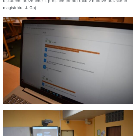
uskuteční prezenčně 1. prosince tohoto roku v budově pražského
magistrátu. J. Goj