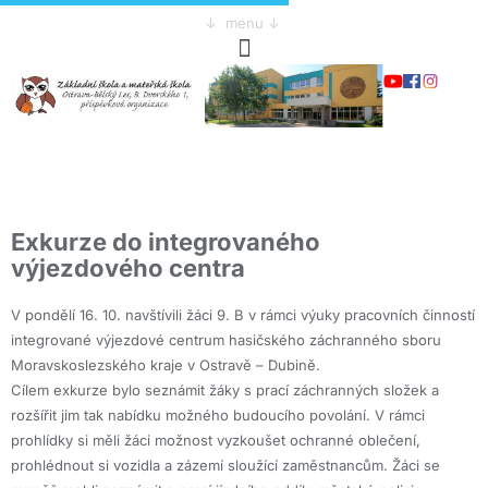
↓ menu ↓
Exkurze do integrovaného
výjezdového centra
V pondělí 16. 10. navštívili žáci 9. B v rámci výuky pracovních činností
integrované výjezdové centrum hasičského záchranného sboru
Moravskoslezského kraje v Ostravě – Dubině.
Cílem exkurze bylo seznámit žáky s prací záchranných složek a
rozšířit jim tak nabídku možného budoucího povolání. V rámci
prohlídky si měli žáci možnost vyzkoušet ochranné oblečení,
prohlédnout si vozidla a zázemí sloužící zaměstnancům. Žáci se