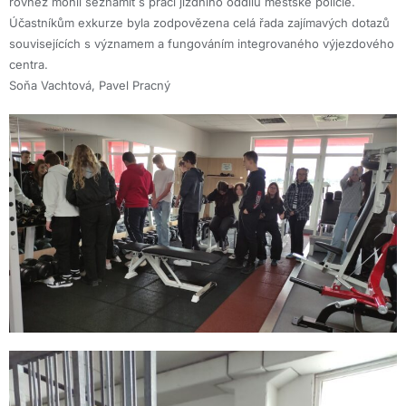
rovněž mohli seznámit s prací jízdního oddílu městské policie.
Účastníkům exkurze byla zodpovězena celá řada zajímavých dotazů
souvisejících s významem a fungováním integrovaného výjezdového
centra.
Soňa Vachtová, Pavel Pracný