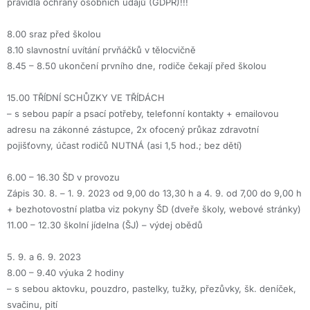
pravidla ochrany osobních údajů (GDPR)!!!
8.00 sraz před školou
8.10 slavnostní uvítání prvňáčků v tělocvičně
8.45 – 8.50 ukončení prvního dne, rodiče čekají před školou
15.00 TŘÍDNÍ SCHŮZKY VE TŘÍDÁCH
– s sebou papír a psací potřeby, telefonní kontakty + emailovou
adresu na zákonné zástupce, 2x ofocený průkaz zdravotní
pojišťovny, účast rodičů NUTNÁ (asi 1,5 hod.; bez dětí)
6.00 – 16.30 ŠD v provozu
Zápis 30. 8. – 1. 9. 2023 od 9,00 do 13,30 h a 4. 9. od 7,00 do 9,00 h
+ bezhotovostní platba viz pokyny ŠD (dveře školy, webové stránky)
11.00 – 12.30 školní jídelna (ŠJ) – výdej obědů
5. 9. a 6. 9. 2023
8.00 – 9.40 výuka 2 hodiny
– s sebou aktovku, pouzdro, pastelky, tužky, přezůvky, šk. deníček,
svačinu, pití