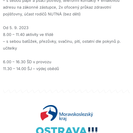
– s sebou papír a psací potřeby, telefonní kontakty + emailovou
adresu na zákonné zástupce, 2x ofocený průkaz zdravotní
pojišťovny, účast rodičů NUTNÁ (bez dětí)
Od 5. 9. 2023
8.00 – 11.40 aktivity ve třídě
– s sebou batůžek, přezůvky, svačinu, pití, ostatní dle pokynů p.
učitelky
6.00 – 16.30 ŠD v provozu
11.30 – 14.00 ŠJ – výdej obědů