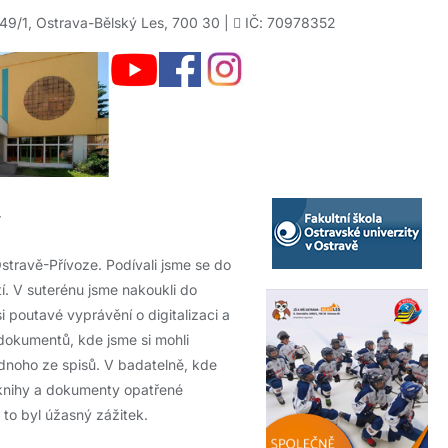
49/1, Ostrava-Bělský Les, 700 30 |
IČ: 70978352
y
Ostravě-Přívoze. Podívali jsme se do
etí. V suterénu jsme nakoukli do
i poutavé vyprávění o digitalizaci a
 dokumentů, kde jsme si mohli
dnoho ze spisů. V badatelně, kde
 knihy a dokumenty opatřené
 to byl úžasný zážitek.