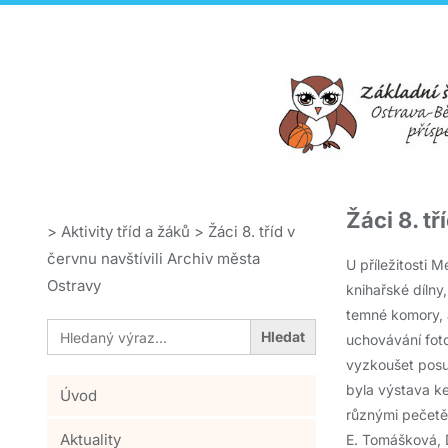
Žáci 8. t
>
Aktivity tříd a žáků
>
Žáci 8. tříd v
červnu navštívili Archiv města
U příležitosti 
Ostravy
knihařské dílny,
temné komory, a
Search
for:
uchovávání foto
vyzkoušet posun
byla výstava ke
Úvod
různými pečetěm
Aktuality
E. Tomášková, 