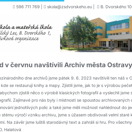
596 711 769
|
skola@zsdvorskeho.eu
|
B. Dvorského 10
říd v červnu navštívili Archiv města Ostrav
Mezinárodního dne archivů jsme pátek 9. 6. 2023 navštívili ten náš v 
 kde se restaurují knihy a mapy. Zjistili jsme, jak to je s výrobou peč
bychom zjistili něco o výrobě klasických fotografií a vyslechli jsme s
grafií. Zajímavé pro nás byly i místnosti se spoustou archivovaných
ování jednotlivých polic a také jsme měli možnost nahlédnout do je
 stému výročí vzniku archivu, jsme s úžasem obdivovali velmi staré
i. Na závěr jsme luštili starodávný text a zahráli si hru. Pro všechny
D. Halatová