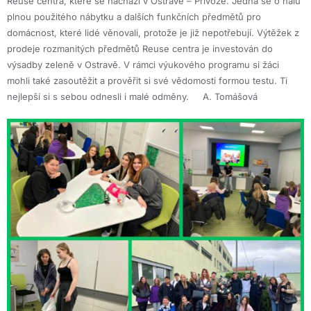
Reuse centra, které se nachází v Ostravě – Přívoze. Jedná se o halu
plnou použitého nábytku a dalších funkčních předmětů pro
domácnost, které lidé věnovali, protože je již nepotřebují. Výtěžek z
prodeje rozmanitých předmětů Reuse centra je investován do
výsadby zeleně v Ostravě. V rámci výukového programu si žáci
mohli také zasoutěžit a prověřit si své vědomosti formou testu. Ti
nejlepší si s sebou odnesli i malé odměny. A. Tomášová