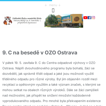
↓ menu ↓
9. C na besedě v OZO Ostrava
V pátek 19. 5. zavítala 9. C do Centra odpadové výchovy v OZO
Ostrava. Náplň dvouhodinového programu byla bohatá, žáci se
dozvěděli, jak správně třídit odpad a jaké jsou možnosti využití
tříděného odpadu pro různé výroby. Byl jim objasněn rozdíl mezi
recyklací a opětovným využitím a také význam značek, s kterými se
mohou setkat na obalech různých výrobků. Dále se žáci zamýšleli
nad možnostmi, jak přispět ke snížení množství každodenně
vyprodukovaného odpadu. Pro mnohé byla překvapením existence