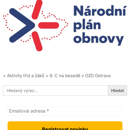
>
Aktivity tříd a žáků
>
9. C na besedě v OZO Ostrava
Search
for: