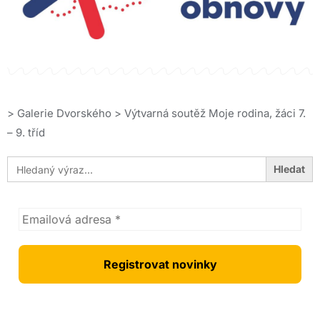
>
Galerie Dvorského
>
Výtvarná soutěž Moje rodina, žáci 7.
– 9. tříd
Search
for: