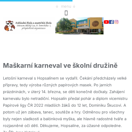
↓ menu ↓
Maškarní karneval ve školní družině
Letošní karneval s Hopsalínem se vydařil. Čekání předcházely velké
přípravy, tedy výroba různých papírových masek. Po jarních
prázdninách, v úterý 14. března, se děti konečně dočkaly. Zahájení
karnevalu bylo netradiční. Hopsalín předal pohár a diplom vicemistru
Papírové ligy ČR 2022 mladších žáků do 12 let, Dominiku Škucovi. A
potom už jen zábava, tanec, soutěže a hry. Odměnou pro všechny
byly nejen sladkosti a balónková myška, ale hlavně radostné tváře a
rozjasněné oči dětí. Děkujeme, Hopsalíne, za úžasné odpoledne.