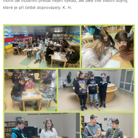
mohli tak ostatním předat nejen výklad, ale také své vlastní dojmy,
které je při četbě doprovázely. K. H.