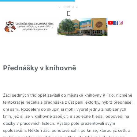
↓ menu ↓
Přednášky v knihovně
Žáci sedmých tříd opět zavítali do městské knihovny K-Trio, nicméně
tentokrát je nečekala přednáška z úst paní lektorky, nýbrž přednášeli
oni sami. Rozděleni do skupin si mohli vybrat jednu z nabízených
knih, jež si lze v knihovně zapůjčit, a společně hledali odpovědi na
otázky v pracovních listech. Výstup poté prezentovali svým
spolužákům. Někteří žáci pohotově sáhli po knize, kterou již četli, a