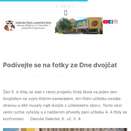
↓ menu ↓
Podívejte se na fotky ze Dne dvojčat
Žáci 5. A třídy se stali v rámci projektu Hrdá škola na jeden den
dvojčetem se svým třídním kamarádem. Ani třídní učitelka nestála
stranou a děti musely najít dvojče z učitelského sboru. Tento úkol
velmi rychle vyřešily a s nadšením přivedly paní učitelku 4. A třídy ke
konfrontaci. Danuše Dalecká, tř. uč. 5. A