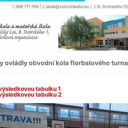
596 711 769
|
skola@zsdvorskeho.eu
|
B. Dvorského 10
 ovládly obvodní kola florbalového turna
výsledkovou tabulku 1
výsledkovou tabulku 2