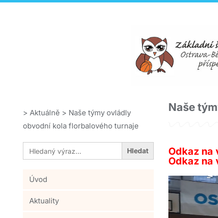
Naše týmy
>
Aktuálně
>
Naše týmy ovládly
obvodní kola florbalového turnaje
Search
Odkaz na 
for:
Odkaz na 
Úvod
Aktuality