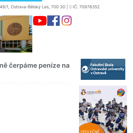
49/1, Ostrava-Bělský Les, 700 30 |
IČ: 70978352
álně čerpáme peníze na