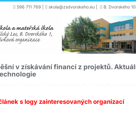
596 711 769
|
skola@zsdvorskeho.eu
|
B. Dvorského 10
šní v získávání financí z projektů. Aktu
 technologie
článek s logy zainteresovaných organizací