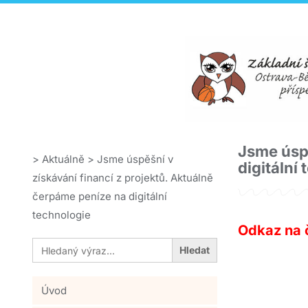
Jsme úspě
>
Aktuálně
>
Jsme úspěšní v
digitální
získávání financí z projektů. Aktuálně
čerpáme peníze na digitální
technologie
Odkaz na 
Search
for:
Úvod