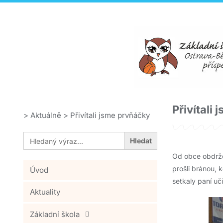
Přivítali
>
Aktuálně
>
Přivítali jsme prvňáčky
Search
for:
Od obce obdržel
prošli bránou, 
Úvod
setkaly paní uč
Aktuality
Základní škola