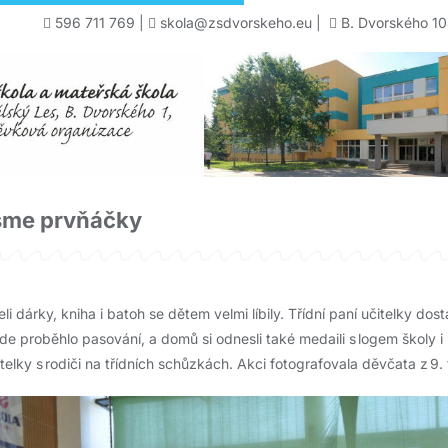
596 711 769
|
skola@zsdvorskeho.eu
|
B. Dvorského 10
 jsme prvňáčky
i dárky, kniha i batoh se dětem velmi líbily. Třídní paní učitelky dos
kde proběhlo pasování, a domů si odnesli také medaili s logem školy i
itelky s rodiči na třídních schůzkách. Akci fotografovala děvčata z 9. 