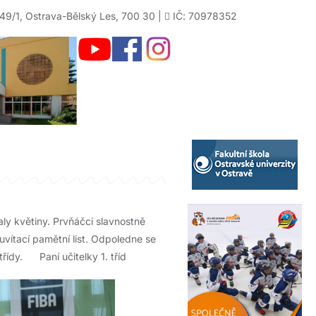
49/1, Ostrava-Bělský Les, 700 30 |
IČ: 70978352
taly květiny. Prvňáčci slavnostně
 uvítací pamětní list. Odpoledne se
třídy. Paní učitelky 1. tříd