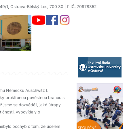
49/1, Ostrava-Bělský Les, 700 30 |
IČ: 70978352
kému Německu Auschwitz I.
války prošli onou pověstnou branou s
ž jsme se dozvěděli, jaké útrapy
tičnosti, vypovídaly o
ž nebylo pochyb o tom, že účelem