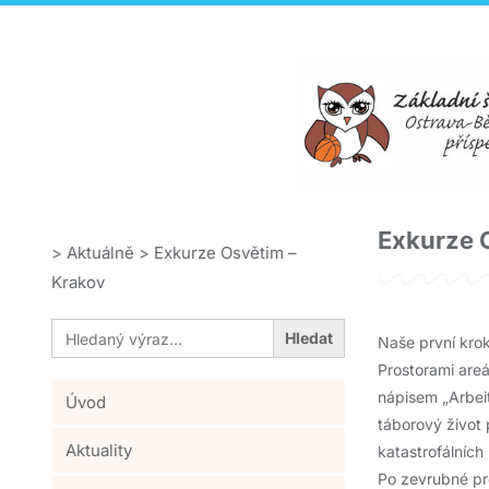
Exkurze 
>
Aktuálně
>
Exkurze Osvětim –
Krakov
Search
for:
Naše první kro
Prostorami areál
nápisem „Arbeit
Úvod
táborový život 
Aktuality
katastrofálníc
Po zevrubné pro