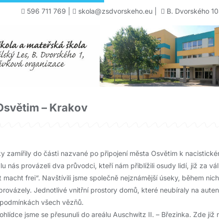
596 711 769
|
skola@zsdvorskeho.eu
|
B. Dvorského 10
Osvětim – Krakov
ky zamířily do části nazvané po připojení města Osvětim k nacistic
u nás provázeli dva průvodci, kteří nám přiblížili osudy lidí, již za 
 macht frei“. Navštívili jsme společně nejznámější úseky, během nich
provázely. Jednotlivé vnitřní prostory domů, které neubíraly na auten
h podmínkách všech vězňů.
hlídce jsme se přesunuli do areálu Auschwitz II. – Březinka. Zde ji