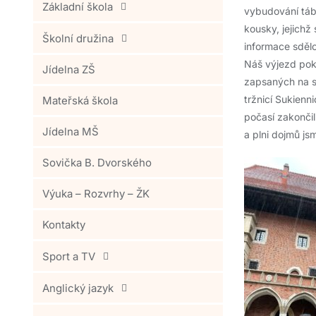
Základní škola
vybudování tábo
kousky, jejichž
Školní družina
informace sdělo
Náš výjezd pok
Jídelna ZŠ
zapsaných na s
tržnicí Sukienn
Mateřská škola
počasí zakončil
Jídelna MŠ
a plni dojmů jsm
Sovička B. Dvorského
Výuka – Rozvrhy – ŽK
Kontakty
Sport a TV
Anglický jazyk