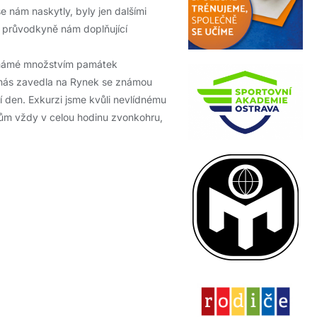
e nám naskytly, byly jen dalšími
ní průvodkyně nám doplňující
 známé množstvím památek
nás zavedla na Rynek se známou
í den. Exkurzi jsme kvůli nevlídnému
íkům vždy v celou hodinu zvonkohru,