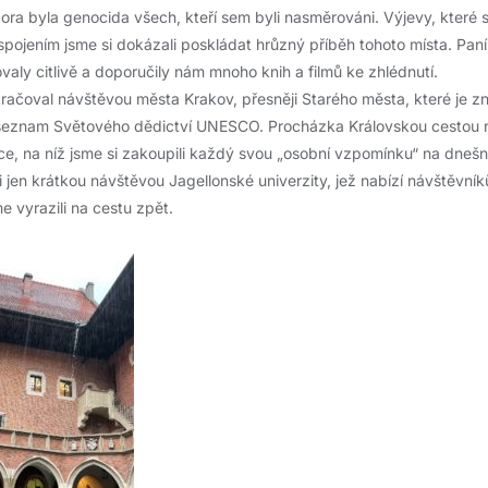
ra byla genocida všech, kteří sem byli nasměrováni. Výjevy, které s
 spojením jsme si dokázali poskládat hrůzný příběh tohoto místa. Pa
valy citlivě a doporučily nám mnoho knih a filmů ke zhlédnutí.
račoval návštěvou města Krakov, přesněji Starého města, které je
eznam Světového dědictví UNESCO. Procházka Královskou cestou 
ice, na níž jsme si zakoupili každý svou „osobní vzpomínku“ na dnešn
i jen krátkou návštěvou Jagellonské univerzity, jež nabízí návštěvn
e vyrazili na cestu zpět.