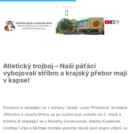
↓ menu ↓
Atletický trojboj – Naši páťáci
vybojovali stříbro a krajský přebor mají
v kapse!
Družstvo A skládající se z Adriany Varadi, Lucie Přivřelové, Kristiána
Jiřičného a Josefa Mrkvy se po tuhém boji umístilo na 2. místě a
držstvo B skládající se z Rozárky Goranovové, Adélky Kudelové,
Ondřeje Lička a Michala Horáka skončilo těsně pod stupni vítězů na