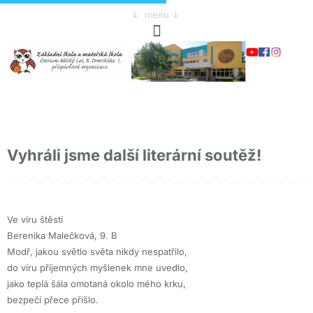
↓ menu ↓
Vyhráli jsme další literární soutěž!
Ve víru štěstí
Berenika Malečková, 9. B
Modř, jakou světlo světa nikdy nespatřilo,
do víru příjemných myšlenek mne uvedlo,
jako teplá šála omotaná okolo mého krku,
bezpečí přece přišlo.