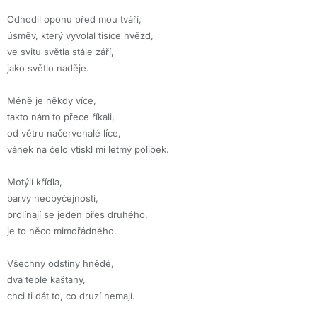
Odhodil oponu před mou tváří,
úsměv, který vyvolal tisíce hvězd,
ve svitu světla stále září,
jako světlo naděje.
Méně je někdy více,
takto nám to přece říkali,
od větru načervenalé líce,
vánek na čelo vtiskl mi letmý polibek.
Motýlí křídla,
barvy neobyčejnosti,
prolínají se jeden přes druhého,
je to něco mimořádného.
Všechny odstíny hnědé,
dva teplé kaštany,
chci ti dát to, co druzí nemají.