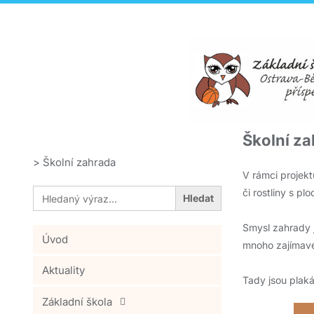
Školní z
>
Školní zahrada
V rámci projekt
Search
či rostliny s pl
for:
Smysl zahrady j
Úvod
mnoho zajímav
Aktuality
Tady jsou plaká
Základní škola