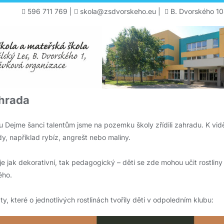
596 711 769
|
skola@zsdvorskeho.eu
|
B. Dvorského 10
ahrada
u Dejme šanci talentům jsme na pozemku školy zřídili zahradu. K vidě
ody, například rybíz, angrešt nebo maliny.
e jak dekorativní, tak pedagogický – děti se zde mohou učit rostliny
ého.
ty, které o jednotlivých rostlinách tvořily děti v odpoledním klubu: