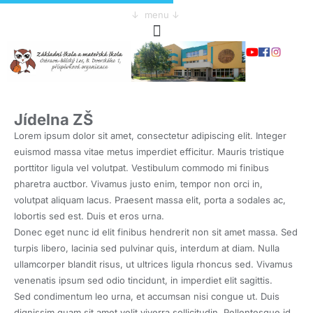
↓ menu ↓
Jídelna ZŠ
Lorem ipsum dolor sit amet, consectetur adipiscing elit. Integer
euismod massa vitae metus imperdiet efficitur. Mauris tristique
porttitor ligula vel volutpat. Vestibulum commodo mi finibus
pharetra auctbor. Vivamus justo enim, tempor non orci in,
volutpat aliquam lacus. Praesent massa elit, porta a sodales ac,
lobortis sed est. Duis et eros urna.
Donec eget nunc id elit finibus hendrerit non sit amet massa. Sed
turpis libero, lacinia sed pulvinar quis, interdum at diam. Nulla
ullamcorper blandit risus, ut ultrices ligula rhoncus sed. Vivamus
venenatis ipsum sed odio tincidunt, in imperdiet elit sagittis.
Sed condimentum leo urna, et accumsan nisi congue ut. Duis
dignissim quam sit amet velit viverra sollicitudin. Pellentesque id