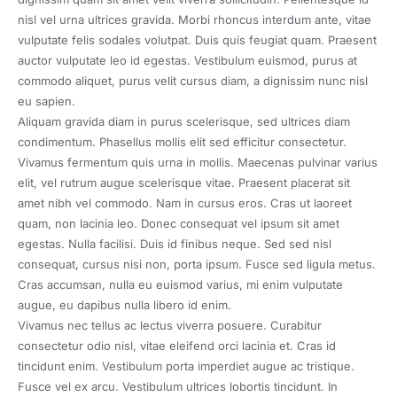
nisl vel urna ultrices gravida. Morbi rhoncus interdum ante, vitae
vulputate felis sodales volutpat. Duis quis feugiat quam. Praesent
auctor vulputate leo id egestas. Vestibulum euismod, purus at
commodo aliquet, purus velit cursus diam, a dignissim nunc nisl
eu sapien.
Aliquam gravida diam in purus scelerisque, sed ultrices diam
condimentum. Phasellus mollis elit sed efficitur consectetur.
Vivamus fermentum quis urna in mollis. Maecenas pulvinar varius
elit, vel rutrum augue scelerisque vitae. Praesent placerat sit
amet nibh vel commodo. Nam in cursus eros. Cras ut laoreet
quam, non lacinia leo. Donec consequat vel ipsum sit amet
egestas. Nulla facilisi. Duis id finibus neque. Sed sed nisl
consequat, cursus nisi non, porta ipsum. Fusce sed ligula metus.
Cras accumsan, nulla eu euismod varius, mi enim vulputate
augue, eu dapibus nulla libero id enim.
Vivamus nec tellus ac lectus viverra posuere. Curabitur
consectetur odio nisl, vitae eleifend orci lacinia et. Cras id
tincidunt enim. Vestibulum porta imperdiet augue ac tristique.
Fusce vel ex arcu. Vestibulum ultrices lobortis tincidunt. In