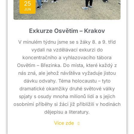
25
JUN
Exkurze Osvětim – Krakov
V minulém týdnu jsme se s žáky 8. a 9. tříd
vydali na vzdělávací exkurzi do
koncentračního a vyhlazovacího tábora
Osvětim – Březinka. Do místa, které každý z
nás zná, ale jehož návštěva vyžaduje jistou
dávku odvahy. Téma holocaustu – tyto
dramatické okamžiky druhé světové války
spjaty s osudy mnoha milionů lidí a s jejich
osobními příběhy si žáci již přiblížili v hodinách
dějepisu a literatury.
Více zde