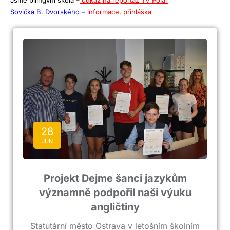
Jsme bilingvní škola –
odkaz na reportáž TV Polar
Sovička B. Dvorského –
informace, přihláška
28
JUN
Projekt Dejme šanci jazykům
významně podpořil naši výuku
angličtiny
Statutární město Ostrava v letošním školním