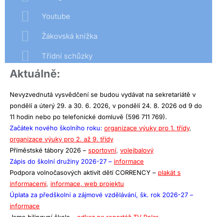
Youtube
Žákovská knížka
Třídní schůzky
Aktuálně:
Nevyzvednutá vysvědčení se budou vydávat na sekretariátě v
pondělí a úterý 29. a 30. 6. 2026, v pondělí 24. 8. 2026 od 9 do
11 hodin nebo po telefonické domluvě (596 711 769).
Začátek nového školního roku:
organizace výuky pro 1. třídy
,
organizace výuky pro 2. až 9. třídy
Příměstské tábory 2026 –
sportovní
,
volejbalový
Zápis do školní družiny 2026-27 –
informace
Podpora volnočasových aktivit dětí CORRENCY –
plakát s
informacemi
,
informace,
web projektu
Úplata za předškolní a zájmové vzdělávání, šk. rok 2026-27 –
informace