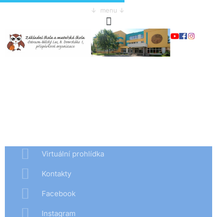
↓ menu ↓
Virtuální prohlídka
Kontakty
Facebook
Instagram