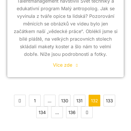
Talentmanagement navštívili Svět techniky a
edukativní program Malý antropolog. Jak se
vyvinula z tváře opice ta lidská? Pozorování
měnících se obrázků ve videu bylo jen
začátkem naší „vědecké práce“. Oblékli jsme si
bílé pláště, na velkých pracovních stolech
skládali makety koster a šlo nám to velmi
dobře. Níže jsou podrobnosti a fotky.
Více zde
1
…
130
131
132
133
134
…
136