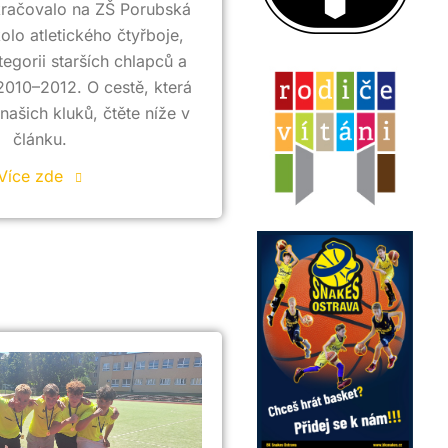
kračovalo na ZŠ Porubská
olo atletického čtyřboje,
tegorii starších chlapců a
2010–2012. O cestě, která
našich kluků, čtěte níže v
článku.
Více zde