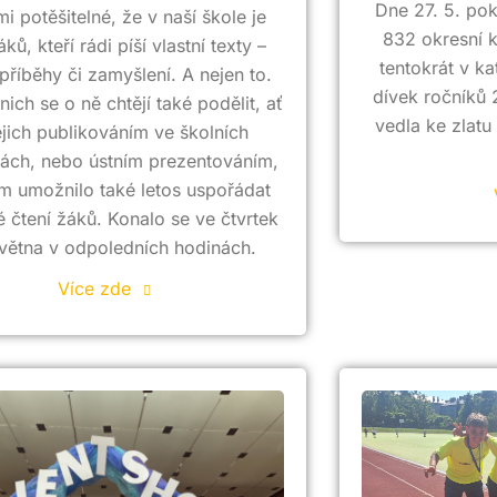
Dne 27. 5. po
mi potěšitelné, že v naší škole je
832 okresní k
ků, kteří rádi píší vlastní texty –
tentokrát v ka
příběhy či zamyšlení. A nejen to.
dívek ročníků 
nich se o ně chtějí také podělit, ať
vedla ke zlatu 
ejich publikováním ve školních
kách, nebo ústním prezentováním,
m umožnilo také letos uspořádat
 čtení žáků. Konalo se ve čtvrtek
větna v odpoledních hodinách.
Více zde