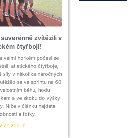
 suverénně zvítězili v
ickém čtyřboji!
a velmi horkém počasí se
tnili atletického čtyřboje,
é síly v několika náročných
utěžilo se ve sprintu na 60
rvalostním běhu, hodu
čkem a ve skoku do výšky
y. Níže v článku najdete
obnosti a fotky.
Více zde