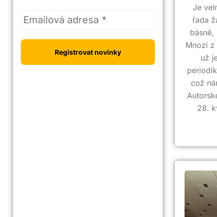
Je vel
řada žá
básně, 
Mnozí z 
už j
periodi
což ná
Autorské
28. k