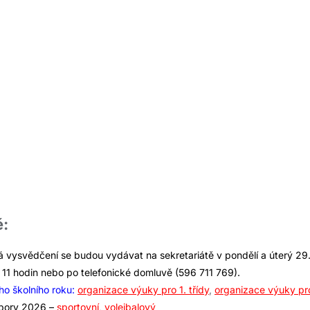
ě:
vysvědčení se budou vydávat na sekretariátě v pondělí a úterý 29. 
11 hodin nebo po telefonické domluvě (596 711 769).
o školního roku:
organizace výuky pro 1. třídy
,
organizace výuky pro
ábory 2026 –
sportovní
,
volejbalový