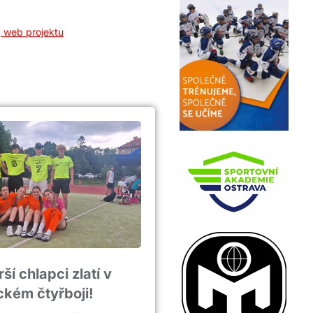
,
web projektu
rší chlapci zlatí v
ickém čtyřboji!