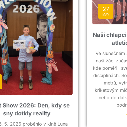
27
MAY
Naši chlapci
atlet
Ve slunečném 
naši žáci zúčas
kde poměřili sv
disciplínách. So
metrů, vyt
kriketovým mí
nebo do dálk
podr
t Show 2026: Den, kdy se
sny dotkly reality
. 5. 2026 proběhlo v kině Luna