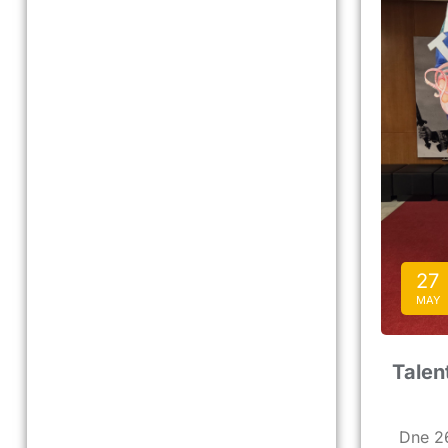
27
MAY
Talen
Dne 26