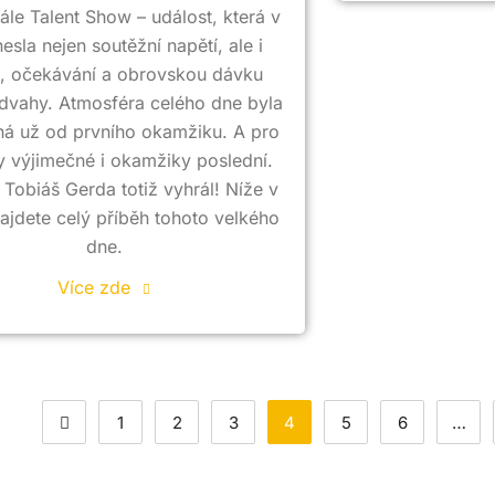
nále Talent Show – událost, která v
esla nejen soutěžní napětí, ale i
t, očekávání a obrovskou dávku
dvahy. Atmosféra celého dne byla
ná už od prvního okamžiku. A pro
y výjimečné i okamžiky poslední.
Tobiáš Gerda totiž vyhrál! Níže v
ajdete celý příběh tohoto velkého
dne.
Více zde
1
2
3
4
5
6
…