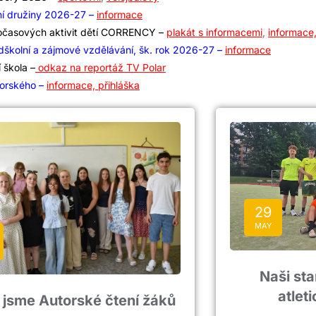
ní družiny 2026-27 –
informace
očasových aktivit dětí CORRENCY –
plakát s informacemi
,
informace
dškolní a zájmové vzdělávání, šk. rok 2026-27 –
informace
 škola –
odkaz na reportáž TV Polar
orského –
informace, přihláška
29
MAY
Naši sta
atlet
i jsme Autorské čtení žáků