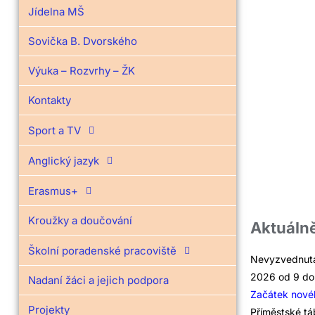
Jídelna MŠ
Sovička B. Dvorského
Výuka – Rozvrhy – ŽK
Kontakty
Sport a TV
Anglický jazyk
Erasmus+
Kroužky a doučování
Aktuáln
Školní poradenské pracoviště
Nevyzvednutá 
2026 od 9 do 
Nadaní žáci a jejich podpora
Začátek novéh
Projekty
Příměstské t