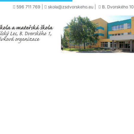
596 711 769
|
skola@zsdvorskeho.eu
|
B. Dvorského 10