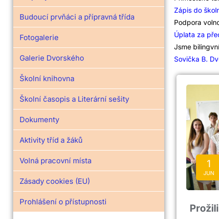
Zápis do škol
Budoucí prvňáci a přípravná třída
Podpora voln
Úplata za pře
Fotogalerie
Jsme bilingvní
Galerie Dvorského
Sovička B. Dv
Školní knihovna
Školní časopis a Literární sešity
Dokumenty
Aktivity tříd a žáků
Volná pracovní místa
1
JUN
Zásady cookies (EU)
Prohlášení o přístupnosti
Prožil