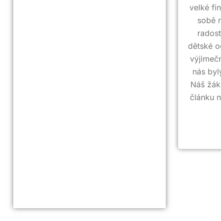
velké fi
sobě n
rados
dětské o
výjimeč
nás byl
Náš žák 
článku n