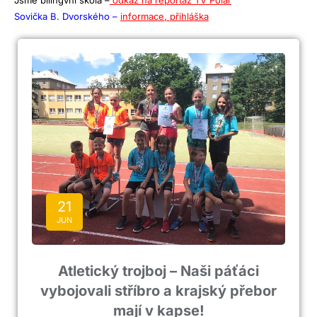
Jsme bilingvní škola –
odkaz na reportáž TV Polar
Sovička B. Dvorského –
informace, přihláška
21
JUN
Atletický trojboj – Naši páťáci
vybojovali stříbro a krajský přebor
mají v kapse!