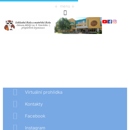
↓ menu ↓
Virtuální prohlídka
Kontakty
Facebook
Instagram