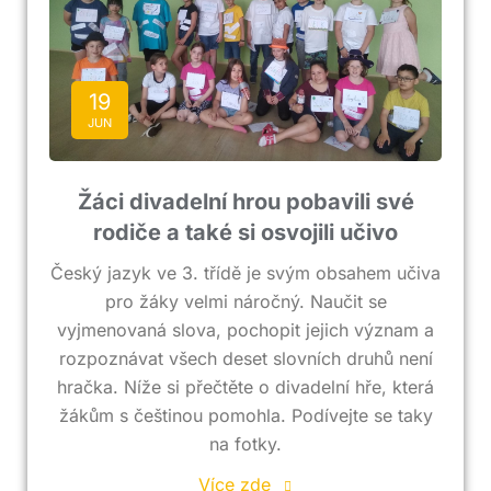
19
JUN
Žáci divadelní hrou pobavili své
rodiče a také si osvojili učivo
Český jazyk ve 3. třídě je svým obsahem učiva
pro žáky velmi náročný. Naučit se
vyjmenovaná slova, pochopit jejich význam a
rozpoznávat všech deset slovních druhů není
hračka. Níže si přečtěte o divadelní hře, která
žákům s češtinou pomohla. Podívejte se taky
na fotky.
Více zde