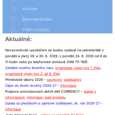
Youtube
Žákovská knížka
Třídní schůzky
Aktuálně:
Nevyzvednutá vysvědčení se budou vydávat na sekretariátě v
pondělí a úterý 29. a 30. 6. 2026, v pondělí 24. 8. 2026 od 9 do
11 hodin nebo po telefonické domluvě (596 711 769).
Začátek nového školního roku:
organizace výuky pro 1. třídy
,
organizace výuky pro 2. až 9. třídy
Příměstské tábory 2026 –
sportovní
,
volejbalový
Zápis do školní družiny 2026-27 –
informace
Podpora volnočasových aktivit dětí CORRENCY –
plakát s
informacemi
,
informace,
web projektu
Úplata za předškolní a zájmové vzdělávání, šk. rok 2026-27 –
informace