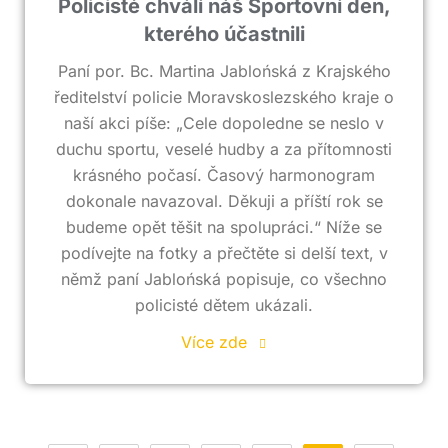
Policisté chválí náš Sportovní den,
kterého účastnili
Paní por. Bc. Martina Jablońská z Krajského
ředitelství policie Moravskoslezského kraje o
naší akci píše: „Cele dopoledne se neslo v
duchu sportu, veselé hudby a za přítomnosti
krásného počasí. Časový harmonogram
dokonale navazoval. Děkuji a příští rok se
budeme opět těšit na spolupráci.“ Níže se
podívejte na fotky a přečtěte si delší text, v
němž paní Jablońská popisuje, co všechno
policisté dětem ukázali.
Více zde