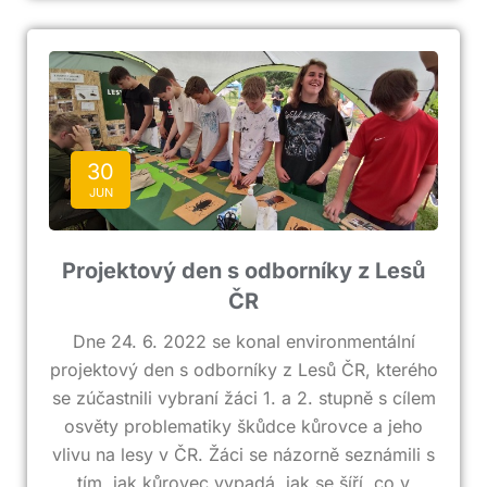
30
JUN
Projektový den s odborníky z Lesů
ČR
Dne 24. 6. 2022 se konal environmentální
projektový den s odborníky z Lesů ČR, kterého
se zúčastnili vybraní žáci 1. a 2. stupně s cílem
osvěty problematiky škůdce kůrovce a jeho
vlivu na lesy v ČR. Žáci se názorně seznámili s
tím, jak kůrovec vypadá, jak se šíří, co v