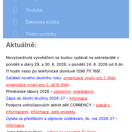
Youtube
Žákovská knížka
Třídní schůzky
Aktuálně:
Nevyzvednutá vysvědčení se budou vydávat na sekretariátě v
pondělí a úterý 29. a 30. 6. 2026, v pondělí 24. 8. 2026 od 9 do
11 hodin nebo po telefonické domluvě (596 711 769).
Začátek nového školního roku:
organizace výuky pro 1. třídy
,
organizace výuky pro 2. až 9. třídy
Příměstské tábory 2026 –
sportovní
,
volejbalový
Zápis do školní družiny 2026-27 –
informace
Podpora volnočasových aktivit dětí CORRENCY –
plakát s
informacemi
,
informace,
web projektu
Úplata za předškolní a zájmové vzdělávání, šk. rok 2026-27 –
informace