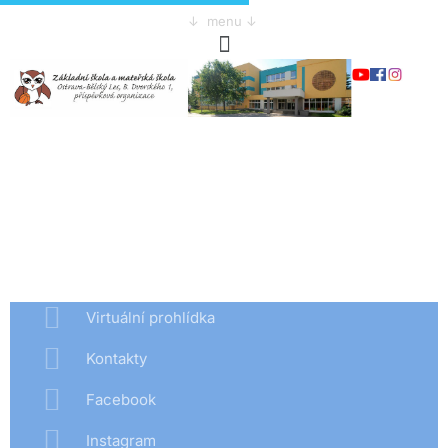
↓ menu ↓
Virtuální prohlídka
Kontakty
Facebook
Instagram